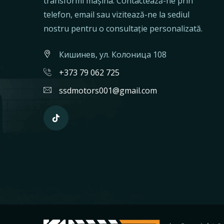
transformi mașina. Contactează-ne prin
telefon, email sau vizitează-ne la sediul
nostru pentru o consultație personalizată.
Кишинев, ул. Колоница 108
+373 79 062 725
ssdmotors001@gmail.com