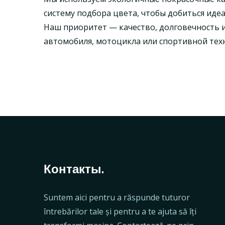
систему подбора цвета, чтобы добиться идеа
Наш приоритет — качество, долговечность 
автомобиля, мотоцикла или спортивной тех
Контакты.
Suntem aici pentru a răspunde tuturor
întrebărilor tale și pentru a te ajuta să îți