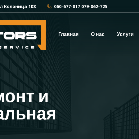
л Колоница 108
060-677-817 079-062-725
Главная
О нас
Услуги
монт и
альная