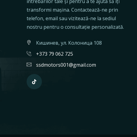
întrebărilor tale și pentru a te ajuta să îți
transformi mașina. Contactează-ne prin
telefon, email sau vizitează-ne la sediul
nostru pentru o consultație personalizată.
Кишинев, ул. Колоница 108
+373 79 062 725
ssdmotors001@gmail.com