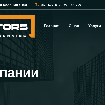
л Колоница 108
060-677-817 079-062-725
Главная
О нас
Услуги
мпании