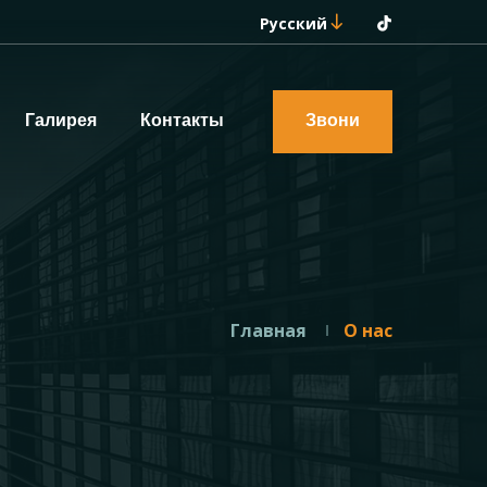
Русский
Галирея
Контакты
Звони
Главная
О нас