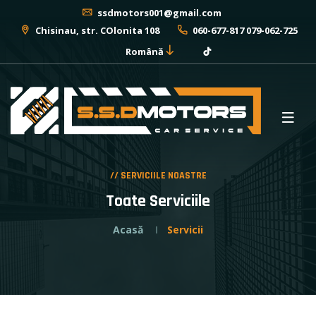
ssdmotors001@gmail.com
Chisinau, str. COlonita 108
060-677-817 079-062-725
Română
// SERVICIILE NOASTRE
Toate Serviciile
Acasă
Servicii